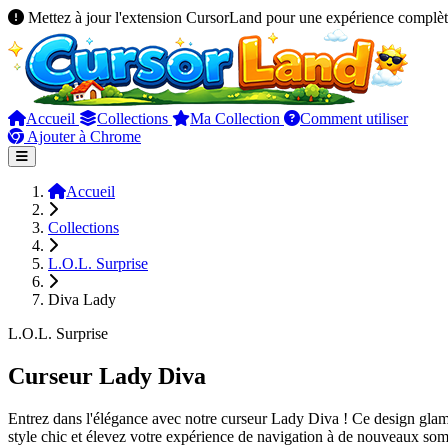
Mettez à jour l'extension CursorLand pour une expérience complèt
Accueil
Collections
Ma Collection
Comment utiliser
Ajouter à Chrome
Accueil
Collections
L.O.L. Surprise
Diva Lady
L.O.L. Surprise
Curseur Lady Diva
Entrez dans l'élégance avec notre curseur Lady Diva ! Ce design glamou
style chic et élevez votre expérience de navigation à de nouveaux so