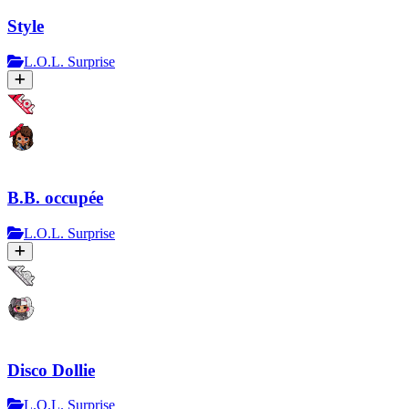
Style
L.O.L. Surprise
B.B. occupée
L.O.L. Surprise
Disco Dollie
L.O.L. Surprise