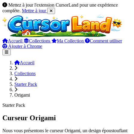
Mettez à jour l'extension CursorLand pour une expérience
complète.
Mettre à jour
Accueil
Collections
Ma Collection
Comment utiliser
Ajouter à Chrome
Accueil
Collections
Starter Pack
Origami
Starter Pack
Curseur Origami
Nous vous présentons le curseur Origami, un design époustouflant