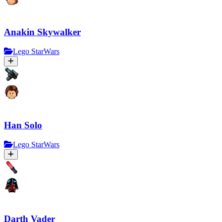
Anakin Skywalker
Lego StarWars
Han Solo
Lego StarWars
Darth Vader