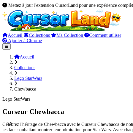
Mettez à jour l'extension CursorLand pour une expérience complèt
Accueil
Collections
Ma Collection
Comment utiliser
Ajouter à Chrome
Accueil
Collections
Lego StarWars
Chewbacca
Lego StarWars
Curseur Chewbacca
Célébrez l'héritage de Chewbacca avec le Curseur Chewbacca de notre
les fans souhaitant montrer leur admiration pour Star Wars. Avec cha