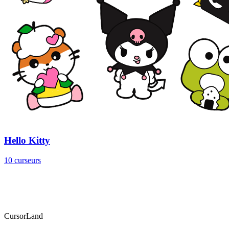
Hello Kitty
10 curseurs
CursorLand