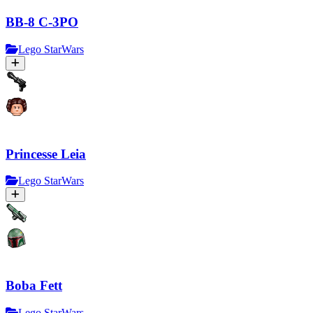
BB-8 C-3PO
Lego StarWars
Princesse Leia
Lego StarWars
Boba Fett
Lego StarWars