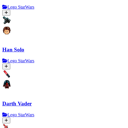
Lego StarWars
Han Solo
Lego StarWars
Darth Vader
Lego StarWars