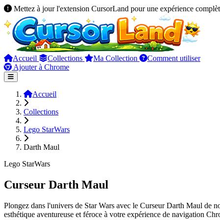
Mettez à jour l'extension CursorLand pour une expérience complèt
Accueil
Collections
Ma Collection
Comment utiliser
Ajouter à Chrome
Accueil
Collections
Lego StarWars
Darth Maul
Lego StarWars
Curseur Darth Maul
Plongez dans l'univers de Star Wars avec le Curseur Darth Maul de no
esthétique aventureuse et féroce à votre expérience de navigation Chrom