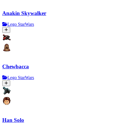
Anakin Skywalker
Lego StarWars
Chewbacca
Lego StarWars
Han Solo