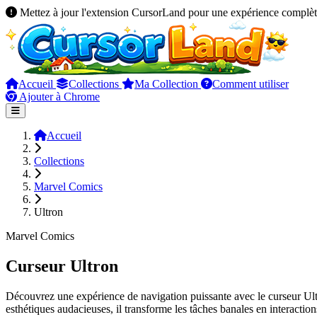
Mettez à jour l'extension CursorLand pour une expérience complèt
Accueil
Collections
Ma Collection
Comment utiliser
Ajouter à Chrome
Accueil
Collections
Marvel Comics
Ultron
Marvel Comics
Curseur Ultron
Découvrez une expérience de navigation puissante avec le curseur Ultr
esthétiques audacieuses, il transforme les tâches banales en interactio