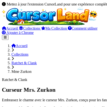
Mettez à jour l'extension CursorLand pour une expérience complèt
Accueil
Collections
Ma Collection
Comment utiliser
Ajouter à Chrome
Accueil
Collections
Ratchet & Clank
Mme Zurkon
Ratchet & Clank
Curseur Mrs. Zurkon
Embrassez le charme avec le curseur Mrs. Zurkon, conçu pour les fans 