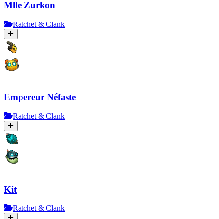
Mlle Zurkon
Ratchet & Clank
Empereur Néfaste
Ratchet & Clank
Kit
Ratchet & Clank