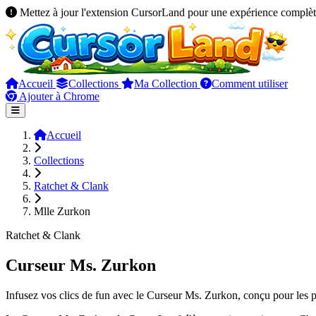
Mettez à jour l'extension CursorLand pour une expérience complèt
Accueil
Collections
Ma Collection
Comment utiliser
Ajouter à Chrome
Accueil
Collections
Ratchet & Clank
Mlle Zurkon
Ratchet & Clank
Curseur Ms. Zurkon
Infusez vos clics de fun avec le Curseur Ms. Zurkon, conçu pour les 