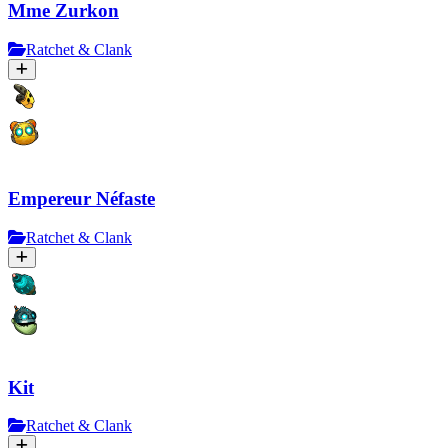
Mme Zurkon
Ratchet & Clank
Empereur Néfaste
Ratchet & Clank
Kit
Ratchet & Clank